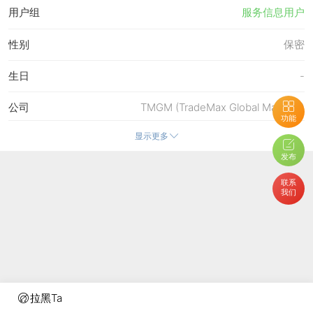
用户组
服务信息用户
性别
保密
生日
-
公司
TMGM (TradeMax Global Markets)
功能
显示更多
在线时间
413 小时
发布
注册时间
25-8-2023 17:30
联系
我们
最后访问
7-8-2026 13:26
上次活动时间
7-8-2026 13:26
上次发表时间
7-8-2026 14:29
所在时区
使用系统默认
拉黑Ta