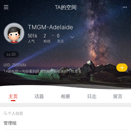
TA的空间
TMGM-Adelaide
5016
2
0
人气
粉丝
关注
Lv.20
5
2303
0
0
0
主题
回复
日志
相册
好友
UID: 2550686
TA还在想一句你看到就感觉能炸裂地表的个性签名
2
0
0
5016
115
粉丝
关注
说说
人气
积分
主页
话题
相册
日志
留言
个人信息
管理组