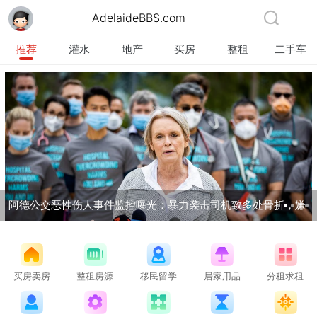
AdelaideBBS.com
推荐
灌水
地产
买房
整租
二手车
阿德公交恶性伤人事件监控曝光：暴力袭击司机致多处骨折，嫌
犯潜逃三年终获刑！
买房卖房
整租房源
移民留学
居家用品
分租求租