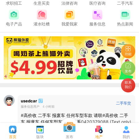
求职招工
生意买卖
法律咨询
医疗咨询
二手汽车
电子产品
灌水吐槽
我爱我家
服务信息
热点新闻
功能
发布
联系
我们
usedcar
二手车交
服务信息用户
4 小时前
易
#高价收 二手车 报废车 任何车型车款 请联#高价收 二手
车 报废车 任何车型车款 请联系0420379088 (Text only)
查看全文
首页
版块
发布
地产
我的