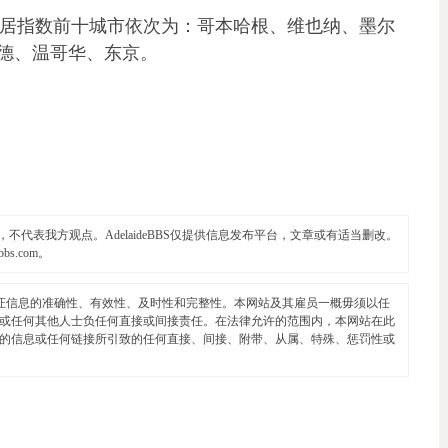
nce Unit全球宜居指数前十城市依次为：哥本哈根、维也纳、墨尔
德、温哥华、东京。
代表我方观点。AdelaideBBS仅提供信息发布平台，文章或有适当删改。
ebbs.com
。
证信息的准确性、有效性、及时性和完整性。本网站及其雇员一概毋须以任
或任何其他人士负任何直接或间接责任。在法律允许的范围内，本网站在此
的信息或任何链接所引致的任何直接、间接、附带、从属、特殊、惩罚性或