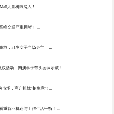
all大量树燕涌入！ ...
峰交通严重拥堵！ ...
，21岁女子当场身亡！ ...
on抗议活动，南澳学子带头罢课示威！ ...
中央市场，商户担忧“抢生意”! ...
重就业机遇与工作生活平衡！ ...