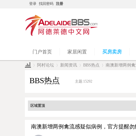
登录
找回密码
注册
门户首页
家居闲置
买房卖房
阿村论坛
新闻资讯
BBS热点
南澳新增两例禽
BBS热点
主题:
15292
»
›
›
›
区域置顶
南澳新增两例禽流感疑似病例，官方提醒勿