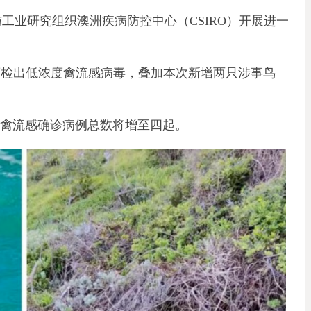
学与工业研究组织澳洲疾病防控中心（CSIRO）开展进一
一只巨鹱检出低浓度禽流感病毒，叠加本次新增两只涉事鸟
型禽流感确诊病例总数将增至四起。