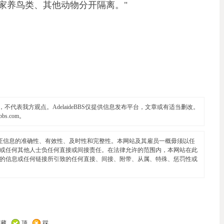
家养鸟类、其他动物分开隔离。"
代表我方观点。AdelaideBBS仅提供信息发布平台，文章或有适当删改。
ebbs.com
。
证信息的准确性、有效性、及时性和完整性。本网站及其雇员一概毋须以任
或任何其他人士负任何直接或间接责任。在法律允许的范围内，本网站在此
的信息或任何链接所引致的任何直接、间接、附带、从属、特殊、惩罚性或
收藏
顶
踩