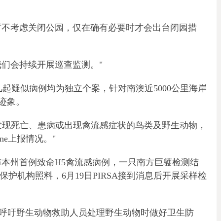
，现阶段暂不考虑关闭公园，仅在确有必要时才会出台闭园措
我们会持续开展巡查监测。"
，当前几起疑似病例均为独立个案，针对南澳近5000公里海岸
迹象。
如果发现死亡、患病或出现禽流感症状的鸟类及野生动物，
ne上报情况。"
s对外公布本州首例致命H5禽流感病例，一只南方巨鹱检测结
保护机构照料，6月19日PIRSA接到消息后开展采样检
："我们呼吁野生动物救助人员处理野生动物时做好卫生防