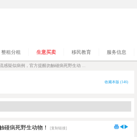
整租分租
生意买卖
移民教育
服务信息
流感疑似病例，官方提醒勿触碰病死野生动 ...
收藏本版
(
146
)
触碰病死野生动物！
[复制链接]