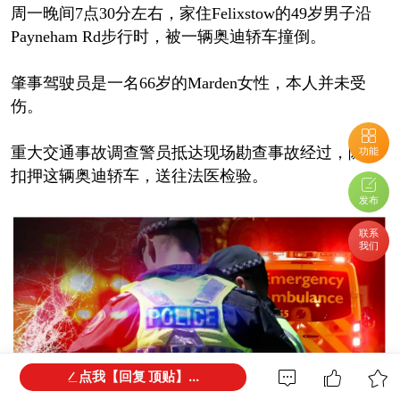
周一晚间7点30分左右，家住Felixstow的49岁男子沿
Payneham Rd步行时，被一辆奥迪轿车撞倒。
肇事驾驶员是一名66岁的Marden女性，本人并未受
伤。
重大交通事故调查警员抵达现场勘查事故经过，随后
功能
扣押这辆奥迪轿车，送往法医检验。
发布
联系
我们
点我【回复 顶贴】...