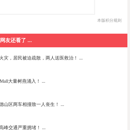
本版积分规则
网友还看了 ...
灾，居民被迫疏散，两人送医救治！ ...
all大量树燕涌入！ ...
山区两车相撞致一人丧生！ ...
峰交通严重拥堵！ ...