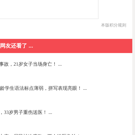
本版积分规则
网友还看了 ...
，21岁女子当场身亡！ ...
龄学生语法标点薄弱，拼写表现亮眼！ ...
3岁男子重伤送医！ ...