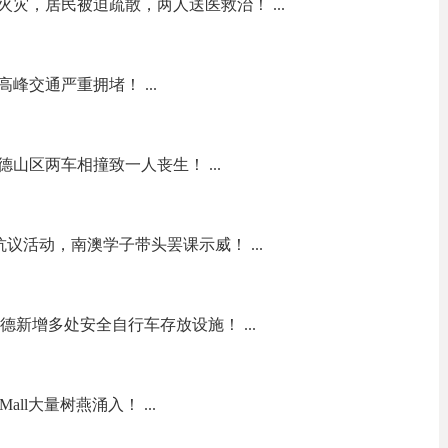
灾，居民被迫疏散，两人送医救治！ ...
峰交通严重拥堵！ ...
山区两车相撞致一人丧生！ ...
on抗议活动，南澳学子带头罢课示威！ ...
网络，阿德新增多处安全自行车存放设施！ ...
all大量树燕涌入！ ...