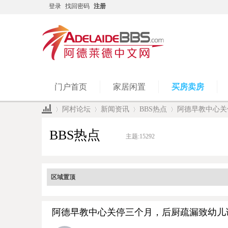
登录
找回密码
注册
门户首页
家居闲置
买房卖房
阿村论坛
新闻资讯
BBS热点
阿德早教中心关
BBS热点
主题:
15292
»
›
›
›
区域置顶
阿德早教中心关停三个月，后厨疏漏致幼儿