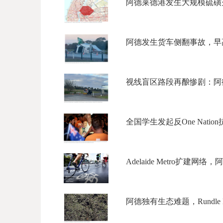
阿德莱德港发生大规模硫磺火
阿德发生货车侧翻事故，早高
视线盲区路段再酿惨剧：阿德
全国学生发起反One Nati
Adelaide Metro扩建
阿德独有生态难题，Rundle M