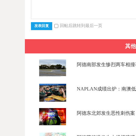
回帖后跳转到最后一页
发表回复
其他
阿德南部发生惨烈两车相撞事故
NAPLAN成绩出炉：南澳低
阿德东北郊发生恶性刺伤案，3