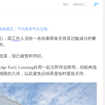
楼主
电梯直达
媒体观点，不代表本平台立场。
心，因
工作
人员给一名幼童喂食含有其过敏成分的餐
月。
低落，现已被暂时停职。
dge Early Learning自周一起立即停业两周，但机构选
期限的六倍，以此避免后续再度临时紧急关停。