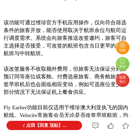
该功能可通过维珍官方手机应用操作，仅向符合筛选
条件的旅客开放，能否使用取决于航班余位与航司运
行调度需求。系统会向旅客推送改签邀约，旅客可自
主选择是否接受，可改签的航班包含当日更早的直飞
功能
航班与中转航班。
发布
该改签服务不收取额外费用，但旅客无法保证分到原
预订同等座位或客舱。付费选座旅客、商务舱旅客改
联系
我们
签早班机后也会面临相应变动，例如可选座位变少，
部分情况下无法保证机上餐食供应。
Fly Earlier功能目前仅适用于维珍澳大利亚执飞的国内
航线。Velocity常旅客会员无论是否改签早班航班，均
可按照原始订单标准累积积分与等级积分。
点我【回复 顶贴】...