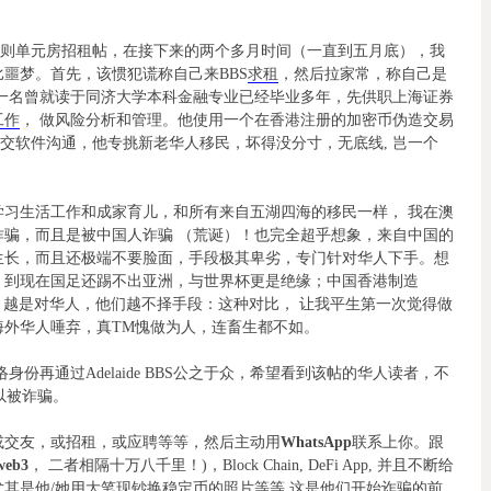
上发布一则单元房招租帖，在接下来的两个多月时间（一直到五月底），我
噩梦。首先，该惯犯谎称自己来BBS
求租
，然后拉家常，称自己是
一名曾就读于同济大学本科金融专业已经毕业多年，先供职上海证券
工作
， 做风险分析和管理。他使用一个在香港注册的加密币伪造交易
交软件沟通，他专挑新老华人移民，坏得没分寸，无底线, 岂一个
习生活工作和成家育儿，和所有来自五湖四海的移民一样， 我在澳
骗，而且是被中国人诈骗 （荒诞）！也完全超乎想象，来自中国的
生长，而且还极端不要脸面，手段极其卑劣，专门针对华人下手。想
，到现在国足还踢不出亚洲，与世界杯更是绝缘；中国香港制造
，越是对华人，他们越不择手段：这种对比， 让我平生第一次觉得做
海外华人唾弃，真TM愧做为人，连畜生都不如。
网络身份再通过Adelaide BBS公之于众，希望看到该帖的华人读者，不
以被诈骗。
灌水帖或交友，或招租，或应聘等等，然后主动用
WhatsApp
联系上你。跟
web3
， 二者相隔十万八千里！)，Block Chain, DeFi App, 并且不断给
其是他/她用大笔现钞换稳定币的照片等等,这是他们开始诈骗的前