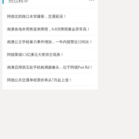
热点精华
阿德北郊路口水管爆裂，交通延误！
南澳各地本周将迎来降雨，6-8月降雨量会异常高！
南澳公立学校暴力事件增加，一年内报警近1200次！
阿德莱德1.5亿澳元大奖得主现身！
南澳启用第五处手机检测摄像头，位于阿德Port Rd！
阿德公共交通单程票价将从7月起上涨！
阿德最便宜私校之一将升级改造，新增150名学生！
$1.5亿彩票中奖者在南澳，快看看是你吗？
南澳Outer Harbor和Gawler铁路线将在周末关闭！
阿德Unley Shopping Centre周二将提供免费汉堡！