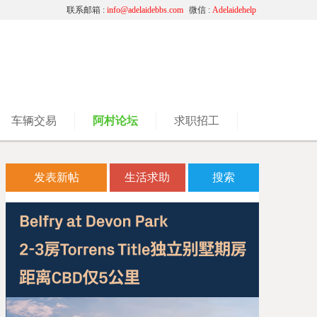
联系邮箱 :
info@adelaidebbs.com
微信 :
Adelaidehelp
车辆交易
阿村论坛
求职招工
发表新帖
生活求助
搜索