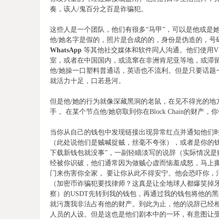
奏，该人/鬼百分之百是诈骗犯。
这些人是一个团队，他们有很多“马甲”，可以是他或是
他/她名字是假的，照片是合成的的，身份是伪造的，号码
WhatsApp
等其他社交媒体和软件同人沟通。他们使用VP
室，或者在中国国内，或流窜在非洲肯尼亚等地，或滞留
他/她操一口塑料普通话，英语也不流利。但是只要话题
就活力十足，口若悬河。
但是他/她的行为就像深藏黑洞的老鼠，在见不得光的地
手， 在某个节点他/她窃取到你在Block Chain的财
当你从自己的钱包中发现链接出现异常红点并通知他们时
（此处说他们是贼喊捉贼，丝毫不夸张），或者是你的
下载新钱包就没事”，一副轻瞄淡写的说辞（实际情况是
经被你识破，他们通常因为做贼心虚而恼羞成怒，马上
门来伤害你全家， 要让你从此不得安宁。他会恐吓你，
（加密币诈骗犯要找律师？这真是让全地球人都爆笑掉
察）的USDT先转到我的钱包，再通过我的钱包将他的
就污蔑我非法占有他的财产。到此为止，他的说辞已经
人员的人设。但是这也是他们剧本中的一环，有意图让受