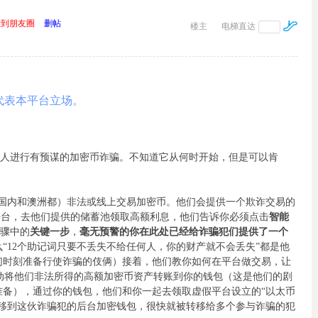
发到朋友圈
删帖
楼主
电梯直达
代表本平台立场。
平台锁定华人进行有预谋的加密币诈骗。不知道它从何时开始，但是可以肯
行线下（国内和澳洲都）非法或线上交易加密币。他们会提供一个欺诈交易的
该平台，去他们提供的储蓄池领取高额利息，他们告诉你必须点击
智能
步骤中的
关键一步
，
毫无预警的你在此处已经给诈骗犯们提供了一个
么“12个助记词只要不丢失不给任何人，你的财产就不会丢失”都是他
们时刻准备行使诈骗的伎俩）接着，他们教你如何在平台做交易，让
主动将他们非法所得的高额加密币资产转账到你的钱包（这是他们的剧
准备），通过你的钱包，他们和你一起去领取虚假平台设立的“以太币
转移到这伙诈骗犯的后台加密钱包，很快就被转移给多个参与诈骗的犯