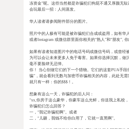
冻资金”呢。这些当然都是诈骗犯们狗屁不通又厚颜无耻
会玩最后一招：人间蒸发。
华人读者请参阅附件部分的图片。
照片中的人极有可能是被诈骗犯们合成或盗用，如有华人读
或者Instagram 或微信群里面你相关的“熟人”和“朋友”
如果有读者知道图片中的电话号码或微信号码，或曾经
为可以会让未来更多人免于毒害。如果你选择沉默，做
毫不要脸肆无忌惮。
你！
当心别做它们的下一个猎物。它们的这套PUA手段
骗”，就会看到无数与加密币诈骗相关的内容，此处无
就只有一样：你的$$$！
。
想象有这么一天，诈骗犯的后人问：
“xx,你房子这么豪华，你豪车这么光鲜，你送我上私校
诈骗犯们怎么回答？
一，“我记诈骗犯啊”。或者
二，“儿砸，我钱不给你白用了，它就一直黑啊”。