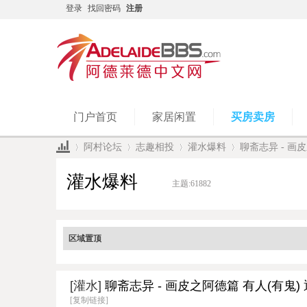
登录
找回密码
注册
门户首页
家居闲置
买房卖房
阿村论坛
志趣相投
灌水爆料
聊斋志异 - 画皮之
灌水爆料
主题:
61882
»
›
›
›
区域置顶
[灌水]
聊斋志异 - 画皮之阿德篇 有人(有鬼) 
[复制链接]