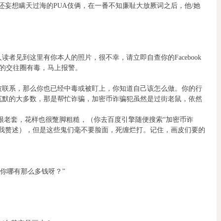
还妄想瞒天过海的PUA伎俩，在一番不知廉耻大放厥词之后，他/她
者见到这里有你本人的照片，很不幸，请立即自查你的Facebook
, 你的交往圈有毒，马上报警。
被联系，那么你也已经中毒或被盯上，你知道自己该怎么做。你的行
沉默的大多数，那是帮忙诈骗，加密币诈骗犯虽然是过街老鼠，依然
很老套，花样也很蹩脚粗糙，（你去百度引擎随便搜索“加密币诈
需我赘述），但是这些鬼们毫不要脸面，死缠烂打。记住，画皮们要的
，你哪有那么多钱呀？”