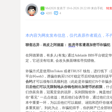
Mel2020
发表于 19-6-2026 20:22:09
来自手机
转
4205
4
本内容为网友发布信息，仅代表原作者观点，不
聊斋志异 - 画皮之阿德篇：
租房
寻客遭遇加密币诈骗犯
在阿德莱德，有多人(有鬼) 通过Adelaide BBS
定，它还没有结束, 会改头换面继续寻找猎物。
诈骗方式是使用ImToken 或者TRUST 钱包，进
平台叫web3，诱骗你购买USDT稳定币后经钱包转到
合约
才可以领每日高额利息（此处是诈骗犯们N个诈骗
日后他们可以无限制地从你钱包转出加密币的权限
，什
们伪装良善，冠冕堂皇的说辞，实则阴险狡诈，掩盖他
你“看见” 一点点收益；然后他们会诱导你，通过他们
本中重要一环，为以后他们可以栽赃、诬陷和恐吓你做
多重奖励”。到此为止，诈骗犯得手，你的财产已全部