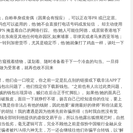
她，自称单身或丧偶（因果会有报应），可以正在等PR 或已定居。
也可以盗用的，他/她不会直接打电话号码或发短信 ， 却主动使用
N 掩盖着自己的网络行踪。 他/她人可能住阿德，或居留香港地下
在东南亚其他任何电诈园区,如柬埔寨，菲律宾或者马来西亚等地；
一转到加密货币，尤其是稳定币，他/她就像打了鸡血一样，谈吐一下
方窥视着猎物，谋划着、随时准备着干下一个冷血的勾当。一旦得
产，你做为受害者，就再也收不回来
，他们会一口咬定，你之前一定是乱点别的链接或下载非法APP了
钱包出问题了，他们指定你下载新钱包。“之前也有人出过此类问题，
贼的钱包出现异动，贼们在后台正手忙脚乱）。如果他/她的面具已
撕破脸皮，面目一下就狰狞不堪，扬言自己已经知道你的住址，要上
污蔑是你非法占有他的钱财，因此他要“雇佣最好的律师”和你法庭见
牙的胡扯！我的遭遇是因为他将先前诈骗所得（当时我自然没有觉
黑钱全部转到他提供的虚假交易平台，所以当他露出狐狸尾巴时，自然
相当低劣，毫无逻辑可言，完全不顾他之前是假扮中国银行金融从业
骗者被PUA得六神无主，万一还会继续往他们诈骗平台转钱，以“解