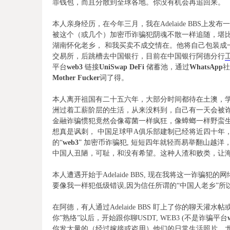
罪钱包，而且分散到全球各地。你没有机会再追回来。
本人亲身经历，在今年三月，我在Adelaide BBS
被这个（或几个）加密币诈骗犯阴魂不散一样追随，堪比
湖南怀化老乡， 和我买卖不成交情在。他将自己包装成
交易所，后跳槽去中国银行，目前在中国银行阿德分行
平台
web3
链接
UniSwap DeFi
储蓄池，通过
WhatsApp
社
Mother Fucker
词了得。
本人离开祖国有二十五六年，大部分时间都待在土澳，学
洲过着工薪阶层的生活，从来没料到，自己有一天会被诈
金融诈骗惯犯竟然会像霉菌一样疯狂，像蟑螂一样野蛮
想真是讽刺， 中国足球甲A俱乐部建制已经将近四十年
的
“
web3
”
加密币诈骗犯, 短短四年就
轻而易举翻山越洋
中国人丑陋，可耻，和没有希望。
这种人渣和败类，让
本人遭遇开始于Adelaide BBS, 现在我将这一诈骗犯的
要像我一样犯低级错误,因为信任所谓的“中国人老乡”所
在阿德，有人通过Adelaide BBS 盯上了你的聊天
你”熟络”以后，开始跟你聊USDT, WEB3 (不是诈骗平台
你发大量的（经过嫁接或盗用）他们的日常生活照片，尤