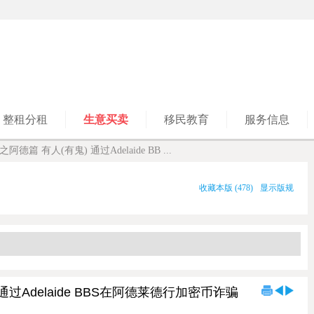
整租分租
生意买卖
移民教育
服务信息
阿德篇 有人(有鬼) 通过Adelaide BB ...
收藏本版
(
478
)
显示版规
通过Adelaide BBS在阿德莱德行加密币诈骗