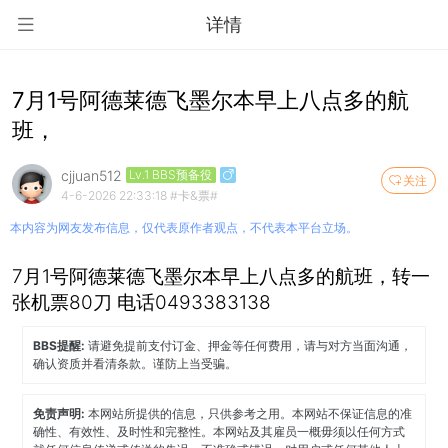
详情
7月1号阿德莱德飞墨尔本早上八点多的航
班，
cjjuan512
Lv.1 BBS预备役
关注
4-6-2026 22:33:18
#卡&票#
本内容为网友发布信息，仅代表原作者观点，不代表本平台立场。
7月1号阿德莱德飞墨尔本早上八点多的航班，转一
张机票80刀 电话0493383138
BBS提醒:
请避免提前支付订金、押金等任何费用，请与对方当面沟通，
确认资质并看清条款。谨防上当受骗。
免责声明:
本网站所提供的信息，只供参考之用。本网站不保证信息的准
确性、有效性、及时性和完整性。本网站及其雇员一概毋须以任何方式