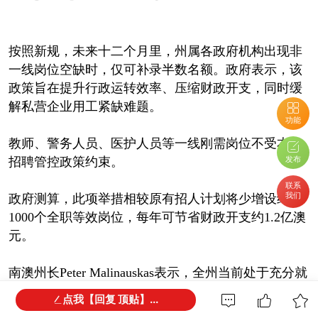
按照新规，未来十二个月里，州属各政府机构出现非
一线岗位空缺时，仅可补录半数名额。政府表示，该
政策旨在提升行政运转效率、压缩财政开支，同时缓
解私营企业用工紧缺难题。
功能
教师、警务人员、医护人员等一线刚需岗位不受本次
发布
招聘管控政策约束。
联系
我们
政府测算，此项举措相较原有招人计划将少增设约
1000个全职等效岗位，每年可节省财政开支约1.2亿澳
元。
南澳州长Peter Malinauskas表示，全州当前处于充分就
业状态，各类企业谋求扩产增效之际用工缺口巨大。
点我【回复 顶贴】...
随着矿业项目、AUKUS相关工程及各类产业发展项目