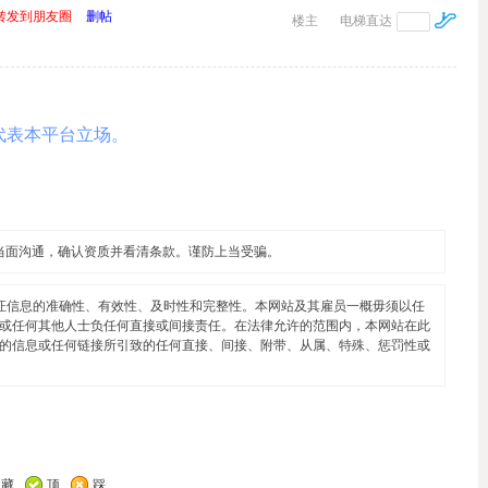
转发到朋友圈
删帖
楼主
电梯直达
代表本平台立场。
当面沟通，确认资质并看清条款。谨防上当受骗。
证信息的准确性、有效性、及时性和完整性。本网站及其雇员一概毋须以任
或任何其他人士负任何直接或间接责任。在法律允许的范围内，本网站在此
的信息或任何链接所引致的任何直接、间接、附带、从属、特殊、惩罚性或
收藏
顶
踩