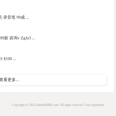
录音笔 99成 ...
新 咨询v ZgJa3 ...
S $100 ...
查看更多...
Copyright @ 2022 AdelaideBBS.com. All rights reserved.
User Agreement