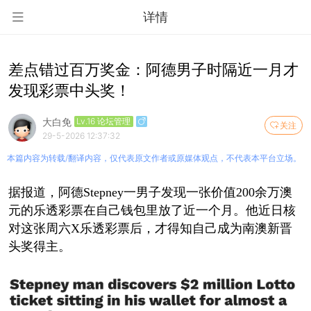
详情
差点错过百万奖金：阿德男子时隔近一月才
发现彩票中头奖！
大白免
Lv.16 论坛管理
关注
29-5-2026 12:37:32
本篇内容为转载/翻译内容，仅代表原文作者或原媒体观点，不代表本平台立场。
据报道，阿德Stepney一男子发现一张价值200余万澳
元的乐透彩票在自己钱包里放了近一个月。他近日核
对这张周六X乐透彩票后，才得知自己成为南澳新晋
头奖得主。