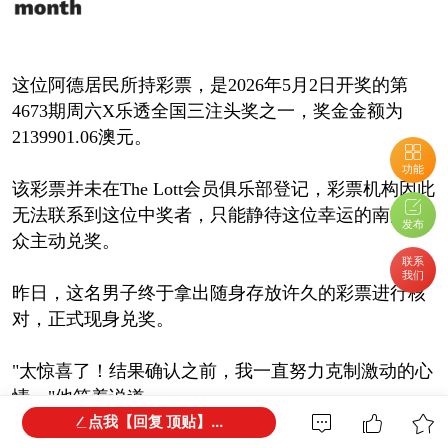
这位阿德居民所持彩票，是2026年5月2日开奖的第
4673期周六X乐透全国三注头奖之一，奖金金额为
2139901.06澳元。
功能
该彩票并未在The Lott会员俱乐部登记，彩票机构因此
无法联系到这位中奖者，只能静待这位幸运的南澳民
发布
众主动兑奖。
联系
我们
昨日，这名男子终于拿出随身存放许久的彩票进行核
对，正式现身兑奖。
"太惊喜了！结果确认之前，我一直努力克制激动的心
情。"他笑着说道。
点我【回复 顶贴】...