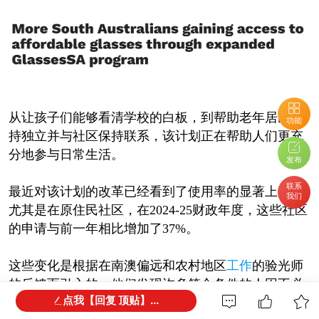
从让孩子们能够看清学校的白板，到帮助老年居民保
功能
持独立并与社区保持联系，该计划正在帮助人们更充
分地参与日常生活。
发布
联系
最近对该计划的改革已经看到了使用率的显著上升，
我们
尤其是在原住民社区，在2024-25财政年度，这些社区
的申请与前一年相比增加了37%。
这些变化是根据在南澳偏远和农村地区
工作
的验光师
的反馈而引入的，他们发现许多符合条件的人因不必
点我【回复 顶贴】...
要的行政障碍而难以获得支持。