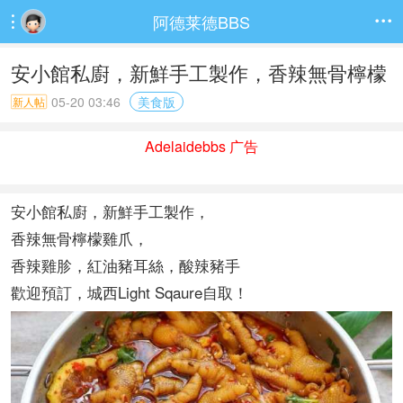
阿德莱德BBS


安小館私廚，新鮮手工製作，香辣無骨檸檬
05-20 03:46
美食版
新人帖
Adelaidebbs 广告
安小館私廚，新鮮手工製作，
香辣無骨檸檬雞爪，
香辣雞胗，紅油豬耳絲，酸辣豬手
歡迎預訂，城西Light Sqaure自取！