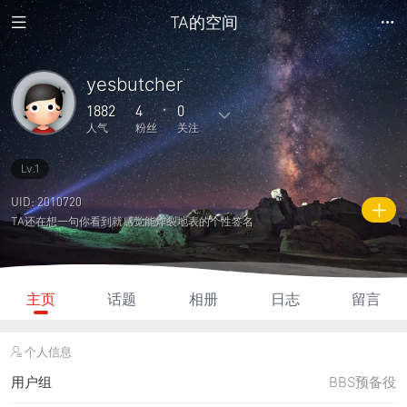
TA的空间
yesbutcher
1882
4
0
人气
粉丝
关注
Lv.1
2
0
0
0
0
主题
回复
日志
相册
好友
UID: 2010720
TA还在想一句你看到就感觉能炸裂地表的个性签名
4
0
0
1882
70
粉丝
关注
说说
人气
积分
主页
话题
相册
日志
留言
个人信息
用户组
BBS预备役