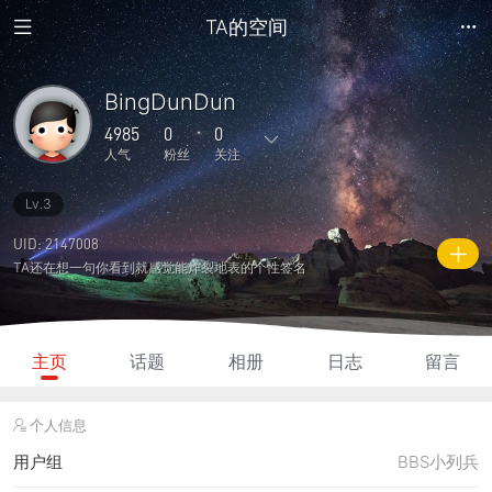
TA的空间
BingDunDun
4985
0
0
人气
粉丝
关注
Lv.3
15
297
0
0
0
主题
回复
日志
相册
好友
UID: 2147008
TA还在想一句你看到就感觉能炸裂地表的个性签名
0
0
0
4985
300
粉丝
关注
说说
人气
积分
主页
话题
相册
日志
留言
个人信息
用户组
BBS小列兵