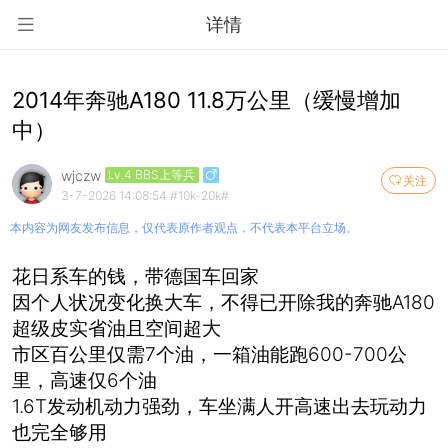
详情
2014年奔驰A180 11.8万公里（缓慢增加
中）
wjczw
Lv.4 BBS上等兵
关注
3-7-2026 14:08:54
#10k-20k#
本内容为网友发布信息，仅代表原作者观点，不代表本平台立场。
花日系车的钱，带德国车回家
因个人状况变化换大车，不得已开除我的奔驰A180
超级皮实省油且空间超大
市区百公里仅需7个油，一箱油能跑600-700公
里，高速仅6个油
1.6T发动机动力强劲，车坐满人开高速出去玩动力
也完全够用