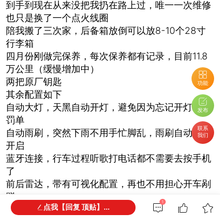
到手到现在从来没把我扔在路上过，唯一一次维修
也只是换了一个点火线圈
陪我搬了三次家，后备箱放倒可以放8-10个28寸
行李箱
四月份刚做完保养，每次保养都有记录，目前11.8
万公里（缓慢增加中）
两把原厂钥匙
功能
其余配置如下
自动大灯，天黑自动开灯，避免因为忘记开灯被开
发布
罚单
联系
自动雨刷，突然下雨不用手忙脚乱，雨刷自动帮你
我们
开启
蓝牙连接，行车过程听歌打电话都不需要去按手机
了
前后雷达，带有可视化配置，再也不用担心开车剐
蹭
1
点我【回复 顶贴】...
碰撞预警，开车走神也不担心，距离过近直接报警