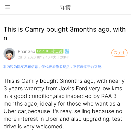
详情
This is Camry bought 3months ago, with
n
PhanGao
Lv.2 BBS小士兵
关注
28-6-2026 18:12:46
#大于20K#
本内容为网友发布信息，仅代表原作者观点，不代表本平台立场。
This is Camry bought 3months ago, with nearly
3 years wrantty from Javirs Ford,very low kms
in a good condition,also inspected by RAA 3
months agao, ideally for those who want as a
Uber car,because it's reay, selling because no
more interest in Uber and also upgrading. test
drive is very welcomed.