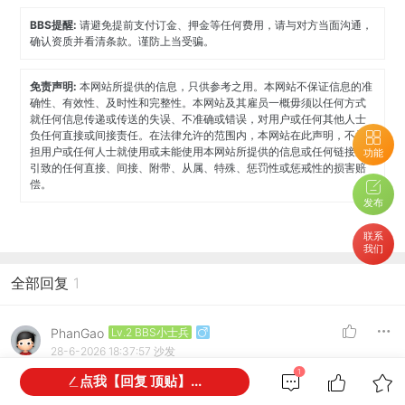
BBS提醒:
请避免提前支付订金、押金等任何费用，请与对方当面沟通，
确认资质并看清条款。谨防上当受骗。
免责声明:
本网站所提供的信息，只供参考之用。本网站不保证信息的准
确性、有效性、及时性和完整性。本网站及其雇员一概毋须以任何方式
就任何信息传递或传送的失误、不准确或错误，对用户或任何其他人士
负任何直接或间接责任。在法律允许的范围内，本网站在此声明，不承
担用户或任何人士就使用或未能使用本网站所提供的信息或任何链接所
功能
引致的任何直接、间接、附带、从属、特殊、惩罚性或惩戒性的损害赔
偿。
发布
联系
我们
全部回复
1
PhanGao
Lv.2 BBS小士兵
28-6-2026 18:37:57
沙发
请信息咨询0487 665 794。
1
点我【回复 顶贴】...