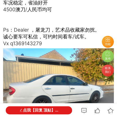
车况稳定，省油好开
4500澳刀/人民币均可
Ps：Dealer ，屠龙刀，艺术品收藏家勿扰。
诚心要车可私信，可约时间看车/试车。
Vx q1369143279
功能
发布
联系
我们
点我【回复 顶贴】...