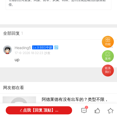
偿。
全部回复
1
功能
Heading5
Lv.9 BBS中尉
17-6-2026 18:32:23
沙发
发布
up
联系
我们
网友都在看
阿德莱德有没有出车的？类型不限，
车况好价
1
点我【回复 顶贴】...