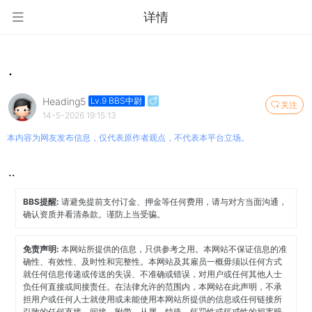
详情
.
Heading5
Lv.9 BBS中尉
关注
14-5-2026 19:15:13
本内容为网友发布信息，仅代表原作者观点，不代表本平台立场。
..
BBS提醒:
请避免提前支付订金、押金等任何费用，请与对方当面沟通，
确认资质并看清条款。谨防上当受骗。
免责声明:
本网站所提供的信息，只供参考之用。本网站不保证信息的准
确性、有效性、及时性和完整性。本网站及其雇员一概毋须以任何方式
就任何信息传递或传送的失误、不准确或错误，对用户或任何其他人士
负任何直接或间接责任。在法律允许的范围内，本网站在此声明，不承
担用户或任何人士就使用或未能使用本网站所提供的信息或任何链接所
引致的任何直接、间接、附带、从属、特殊、惩罚性或惩戒性的损害赔