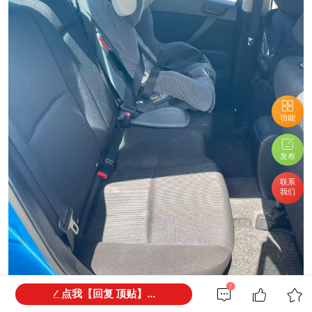
功能
发布
联系
我们
1
点我【回复 顶贴】...