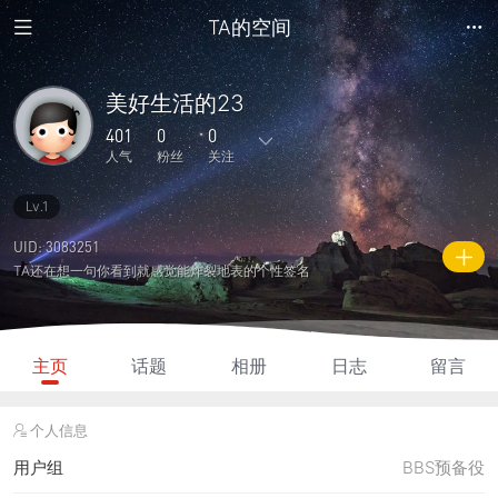
TA的空间
美好生活的23
401
0
0
人气
粉丝
关注
Lv.1
1
0
0
0
0
主题
回复
日志
相册
好友
UID: 3083251
TA还在想一句你看到就感觉能炸裂地表的个性签名
0
0
0
401
20
粉丝
关注
说说
人气
积分
主页
话题
相册
日志
留言
个人信息
用户组
BBS预备役