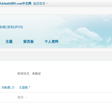
laideBBS.com中文网
返回首页
[收藏]
[复制]
[RSS]
主题
留言板
个人资料
邮箱状态
未验证
|
回帖数 25
|
主题数 7
生日
-