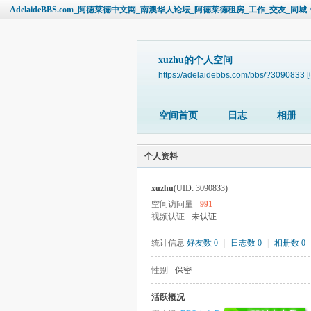
AdelaideBBS.com_阿德莱德中文网_南澳华人论坛_阿德莱德租房_工作_交友_同城 Ade
xuzhu的个人空间
https://adelaidebbs.com/bbs/?3090833
空间首页
日志
相册
个人资料
xuzhu
(UID: 3090833)
空间访问量
991
视频认证
未认证
统计信息
好友数 0
|
日志数 0
|
相册数 0
性别
保密
活跃概况