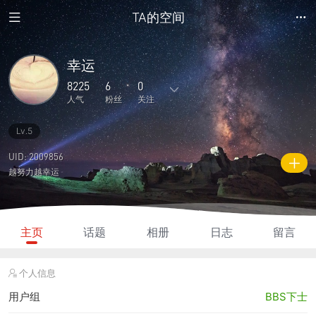
TA的空间
幸运
8225
6
0
人气
粉丝
关注
Lv.5
62
324
0
0
0
主题
回复
日志
相册
好友
UID: 2009856
越努力越幸运
6
0
0
8225
1270
粉丝
关注
说说
人气
积分
主页
话题
相册
日志
留言
个人信息
用户组
BBS下士