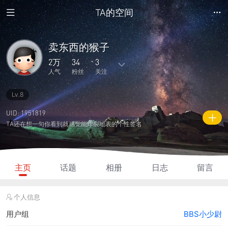
TA的空间
卖东西的猴子
2万
34
3
人气
粉丝
关注
Lv.8
268
4553
0
0
3
主题
回复
日志
相册
好友
UID: 1951819
TA还在想一句你看到就感觉能炸裂地表的个性签名
34
3
0
2万
5525
粉丝
关注
说说
人气
积分
主页
话题
相册
日志
留言
个人信息
用户组
BBS小少尉