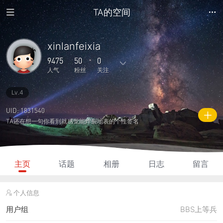
TA的空间
xinlanfeixia
9475
50
0
人气
粉丝
关注
Lv.4
22
927
0
0
0
主题
回复
日志
相册
好友
UID: 1831540
TA还在想一句你看到就感觉能炸裂地表的个性签名
50
0
0
9475
545
粉丝
关注
说说
人气
积分
主页
话题
相册
日志
留言
个人信息
用户组
BBS上等兵