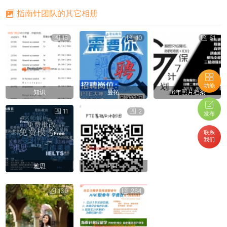
指南针团队的其它相册
15
10
61
功能
知识
曼拓
16年照片档案
11
2
发布
联系
我们
雅思
PTE
130
264