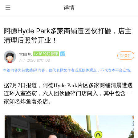
详情
阿德Hyde Park多家商铺遭团伙打砸，店主
清理后照常开业！
大白免
Lv.16 论坛管理
关注
7-7-2026 10:01:08
本篇内容为转载/翻译内容，仅代表原文作者或原媒体观点，不代表本平台立场。
据7月7日报道，阿德Hyde Park片区多家商铺清晨遭遇
连环入室盗窃，六人团伙砸碎门店闯入，其中包含一
家知名炸鱼薯条店。