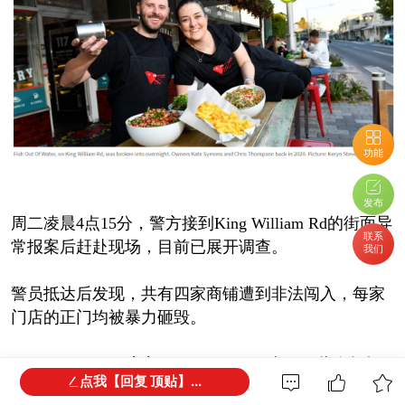
功能
发布
周二凌晨4点15分，警方接到King William Rd的街面异
联系
常报案后赶赴现场，目前已展开调查。
我们
警员抵达后发现，共有四家商铺遭到非法闯入，每家
门店的正门均被暴力砸毁。
Fish out of Water店主Chris Thompson表示，此次损毁
点我【回复 顶贴】...
由六名涉嫌非法闯入者造成，不过这群人最终一无所