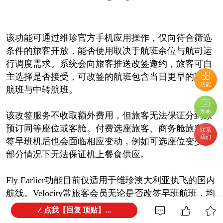
该功能可通过维珍官方手机应用操作，仅向符合筛选
条件的旅客开放，能否使用取决于航班余位与航司运
行调度需求。系统会向旅客推送改签邀约，旅客可自
主选择是否接受，可改签的航班包含当日更早的直飞
功能
航班与中转航班。
发布
该改签服务不收取额外费用，但旅客无法保证分到原
预订同等座位或客舱。付费选座旅客、商务舱旅客改
联系
我们
签早班机后也会面临相应变动，例如可选座位变少，
部分情况下无法保证机上餐食供应。
Fly Earlier功能目前仅适用于维珍澳大利亚执飞的国内
航线。Velocity常旅客会员无论是否改签早班航班，均
可按照原始订单标准累积积分与等级积分。
点我【回复 顶贴】...