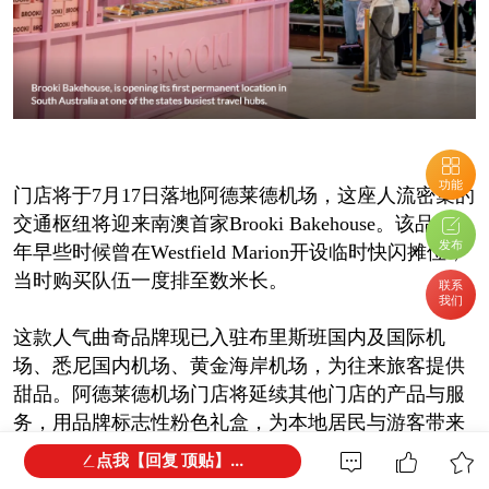
功能
门店将于7月17日落地阿德莱德机场，这座人流密集的
交通枢纽将迎来南澳首家Brooki Bakehouse。该品牌今
发布
年早些时候曾在Westfield Marion开设临时快闪摊位，
当时购买队伍一度排至数米长。
联系
我们
这款人气曲奇品牌现已入驻布里斯班国内及国际机
场、悉尼国内机场、黄金海岸机场，为往来旅客提供
甜品。阿德莱德机场门店将延续其他门店的产品与服
务，用品牌标志性粉色礼盒，为本地居民与游客带来
多款曲奇甜品。
点我【回复 顶贴】...