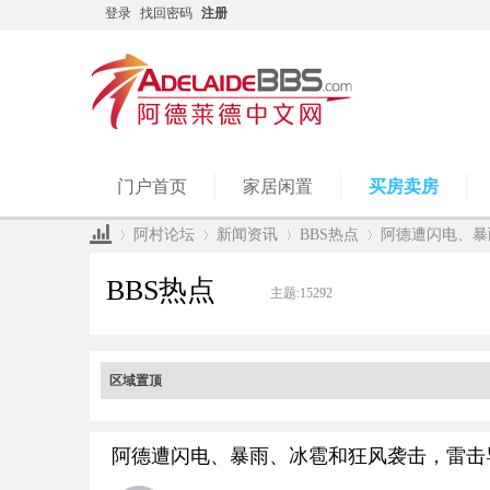
登录
找回密码
注册
门户首页
家居闲置
买房卖房
阿村论坛
新闻资讯
BBS热点
阿德遭闪电、暴
BBS热点
主题:
15292
»
›
›
›
区域置顶
阿德遭闪电、暴雨、冰雹和狂风袭击，雷击