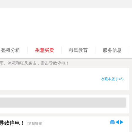
整租分租
生意买卖
移民教育
服务信息
雨、冰雹和狂风袭击，雷击导致停电！
收藏本版
(
146
)
导致停电！
[复制链接]