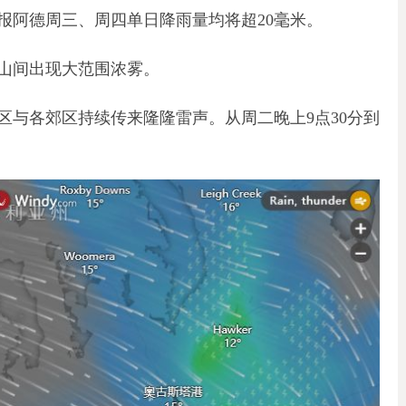
报阿德周三、周四单日降雨量均将超20毫米。
山间出现大范围浓雾。
区与各郊区持续传来隆隆雷声。从周二晚上9点30分到