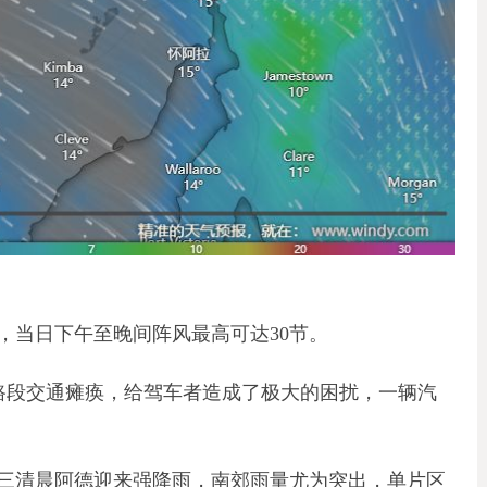
，当日下午至晚间阵风最高可达30节。
a Hotel路段交通瘫痪，给驾车者造成了极大的困扰，一辆汽
三清晨阿德迎来强降雨，南郊雨量尤为突出，单片区