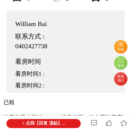
William Bai
联系方式 :
0402427738
功能
看房时间
发布
看房时间1 :
联系
我们
看房时间2 :
已租
位于备受欢迎的Malvern优质社区，这套宽敞家庭
点我【回复 顶贴】...
住宅拥有实用的户型设计、舒适的生活空间以及便