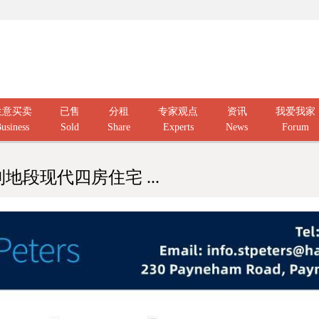
生意买卖
已售
分租
专家观点
资讯
我爱我家
usiness
Sold
Share
Experts
News
Forum
s 便利地段现代四房住宅 ...