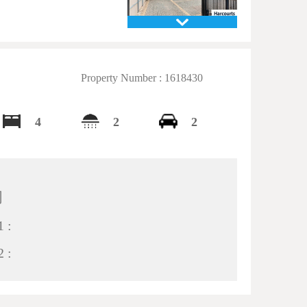
Property Number : 1618430
4
2
2
间
 :
 :