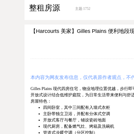
整租房源
主题:
1752
【Harcourts 美家】Gilles Plains 便
本内容为网友发布信息，仅代表原作者观点，不
Gilles Plains 现代四房住宅，物业地理位置优
开放式设计结合低维护庭院，为日常生活带来便利与舒
房屋特色：
四间卧室，其中三间配有入墙式衣柜
主卧带独立卫浴，并配有分体式空调
开放式客厅与餐厅，铺设瓷砖地面
现代厨房，配备燃气灶、烤箱及洗碗机
管道式冷暖空调（分区控制）