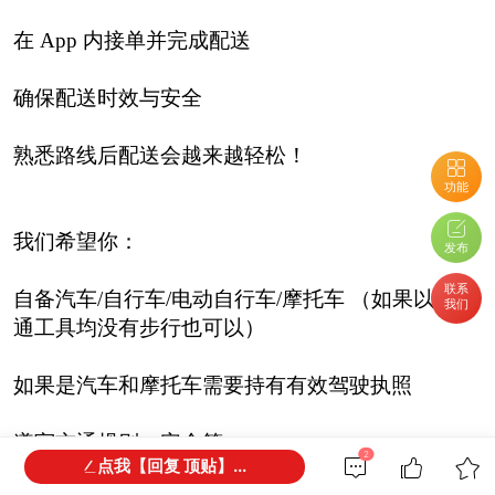
在 App 内接单并完成配送
确保配送时效与安全
熟悉路线后配送会越来越轻松！
功能
我们希望你：
发布
联系
自备汽车/自行车/电动自行车/摩托车 （如果以上交
我们
通工具均没有步行也可以）
如果是汽车和摩托车需要持有有效驾驶执照
遵守交通规则，安全第一
2
点我【回复 顶贴】...