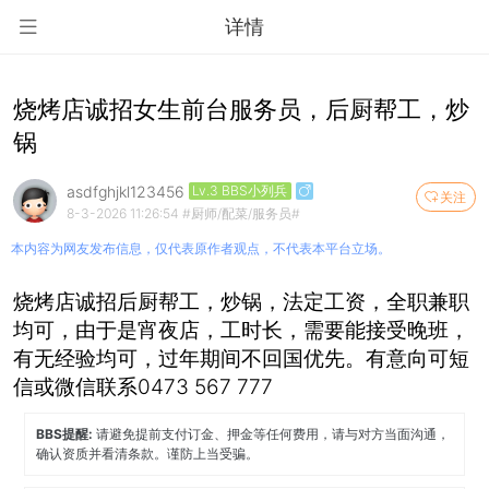
详情
烧烤店诚招女生前台服务员，后厨帮工，炒
锅
asdfghjkl123456
Lv.3 BBS小列兵
关注
8-3-2026 11:26:54
#厨师/配菜/服务员#
本内容为网友发布信息，仅代表原作者观点，不代表本平台立场。
烧烤店诚招后厨帮工，炒锅，法定工资，全职兼职
均可，由于是宵夜店，工时长，需要能接受晚班，
有无经验均可，过年期间不回国优先。有意向可短
信或微信联系0473 567 777
BBS提醒:
请避免提前支付订金、押金等任何费用，请与对方当面沟通，
确认资质并看清条款。谨防上当受骗。