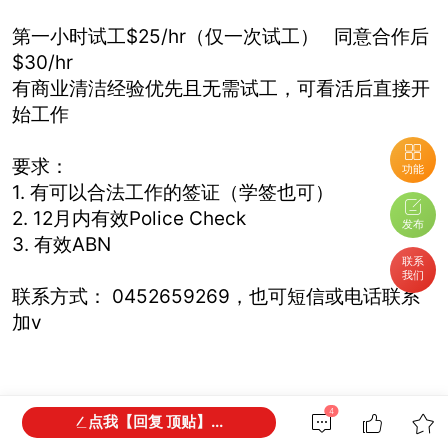
第一小时试工$25/hr（仅一次试工） 同意合作后
$30/hr
有商业清洁经验优先且无需试工，可看活后直接开
始工作
要求：
功能
1. 有可以合法工作的签证（学签也可）
2. 12月内有效Police Check
发布
3. 有效ABN
联系
我们
联系方式： 0452659269，也可短信或电话联系
加v
4
BBS提醒:
请避免提前支付订金、押金等任何费用，请与对方当面沟通，
点我【回复 顶贴】...
确认资质并看清条款。谨防上当受骗。