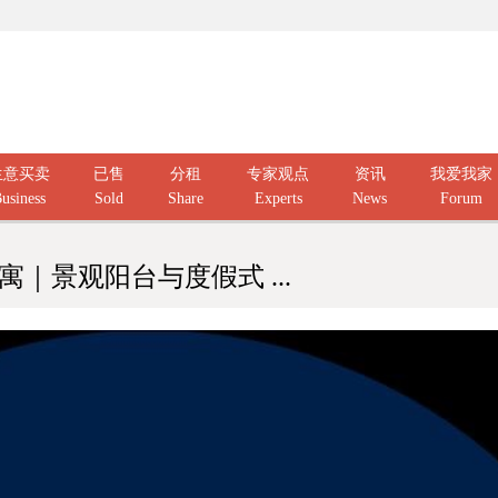
生意买卖
已售
分租
专家观点
资讯
我爱我家
usiness
Sold
Share
Experts
News
Forum
公寓｜景观阳台与度假式 ...