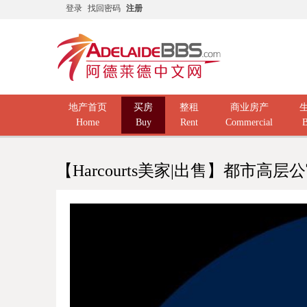
登录
找回密码
注册
地产首页
买房
整租
商业房产
Home
Buy
Rent
Commercial
B
【Harcourts美家|出售】都市高层