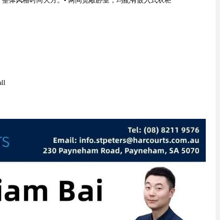
整体风格时尚大方。• 两间宽敞卧室，均配有嵌入式衣柜
ll