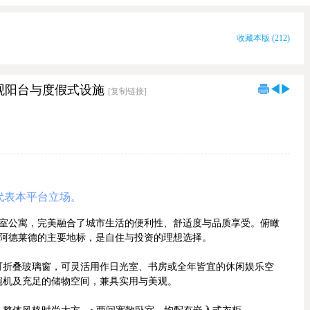
收藏本版
(
212
)
｜景观阳台与度假式设施
[复制链接]
代表本平台立场。
 第11层的两卧室公寓，完美融合了城市生活的便利性、舒适度与品质享受。俯瞰
轻松通达阿德莱德的主要地标，是自住与投资的理想选择。
可折叠玻璃窗，可灵活用作日光室、书房或全年皆宜的休闲娱乐空
碗机及充足的储物空间，兼具实用与美观。