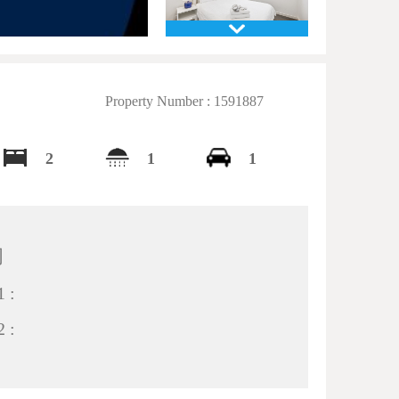
Property Number : 1591887
2
1
1
间
 :
 :