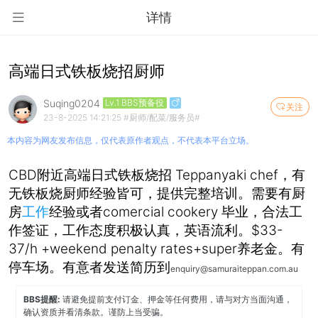
详情
高端日式铁板烧招厨师
Suqing0204
Lv.1 BBS预备役
关注
23-8-2025 14:21:25
#厨师/配菜/服务员#
本内容为网友发布信息，仅代表原作者观点，不代表本平台立场。
CBD附近高端日式铁板烧招 Teppanyaki chef，有
无铁板烧厨师经验皆可，提供完整培训。需要有厨
房
工作
经验或者comercial cookery 毕业，合法工
作签证，工作态度积极认真，英语流利。$33-
37/h +weekend penalty rates+super养老金。有
停车场。有意者发送简历到
enquiry@samuraiteppan.com.au
BBS提醒:
请避免提前支付订金、押金等任何费用，请与对方当面沟通，
确认资质并看清条款。谨防上当受骗。