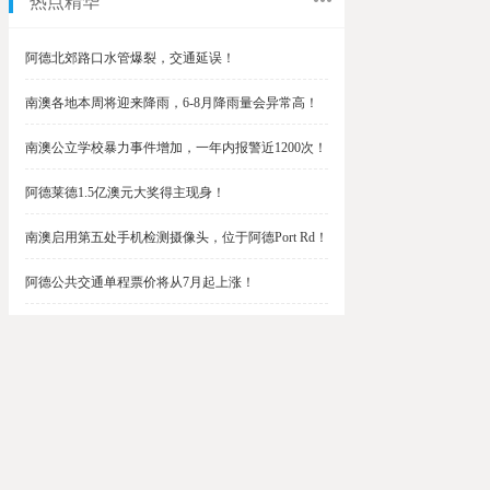
热点精华
阿德北郊路口水管爆裂，交通延误！
南澳各地本周将迎来降雨，6-8月降雨量会异常高！
南澳公立学校暴力事件增加，一年内报警近1200次！
阿德莱德1.5亿澳元大奖得主现身！
南澳启用第五处手机检测摄像头，位于阿德Port Rd！
阿德公共交通单程票价将从7月起上涨！
阿德最便宜私校之一将升级改造，新增150名学生！
$1.5亿彩票中奖者在南澳，快看看是你吗？
南澳Outer Harbor和Gawler铁路线将在周末关闭！
阿德Unley Shopping Centre周二将提供免费汉堡！