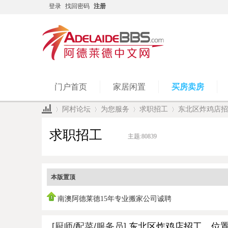
登录
找回密码
注册
门户首页
家居闲置
买房卖房
阿村论坛
为您服务
求职招工
东北区炸鸡店招工
求职招工
主题:
80839
»
›
›
›
本版置顶
南澳阿德莱德15年专业搬家公司诚聘
[厨师/配菜/服务员]
东北区炸鸡店招工，位置靠