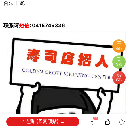
合法工资.
联系请
短信
: 0415749336
功能
发布
联系
我们
72
点我【回复 顶贴】...