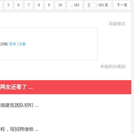
5
6
7
8
9
10
... 165
/ 165 页
下一页
高级模式
以回帖
登录
|
注册
本版积分规则
网友还看了 ...
建筑团队招钉 ...
，现招聘做铁 ...