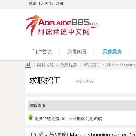
登录
找回密码
注册
门户首页
家居闲置
买房卖房
阿村论坛
为您服务
求职招工
Marion shopping 
求职招工
主题:
80798
»
›
›
›
本版置顶
南澳阿德莱德15年专业搬家公司诚聘
[医护人员/按摩]
Marion shopping center Ch