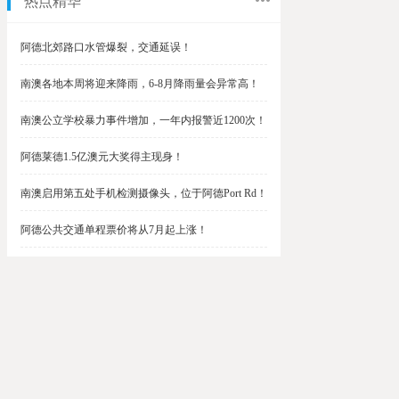
热点精华
阿德北郊路口水管爆裂，交通延误！
南澳各地本周将迎来降雨，6-8月降雨量会异常高！
南澳公立学校暴力事件增加，一年内报警近1200次！
阿德莱德1.5亿澳元大奖得主现身！
南澳启用第五处手机检测摄像头，位于阿德Port Rd！
阿德公共交通单程票价将从7月起上涨！
阿德最便宜私校之一将升级改造，新增150名学生！
$1.5亿彩票中奖者在南澳，快看看是你吗？
南澳Outer Harbor和Gawler铁路线将在周末关闭！
阿德Unley Shopping Centre周二将提供免费汉堡！