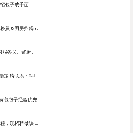
包子成手面 ...
員＆廚房炸鍋o ...
招聘服务员、帮厨 ...
请联系：041 ...
包包子经验优先 ...
，现招聘做铁 ...