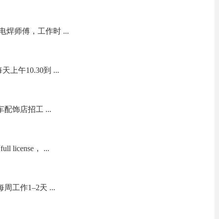
焊师傅，工作时 ...
午10.30到 ...
s 汽车配饰店招工 ...
icense， ...
工作1–2天 ...