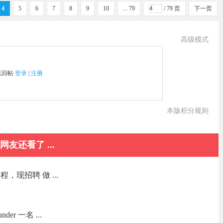
4
5
6
7
8
9
10
... 79
/ 79 页
下一页
高级模式
以回帖
登录
|
注册
本版积分规则
网友还看了 ...
现招聘 做 ...
nder 一名 ...