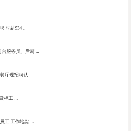
聘 时薪$34 ...
台服务员、后厨 ...
餐厅现招聘认 ...
柜工 ...
員工 工作地點 ...