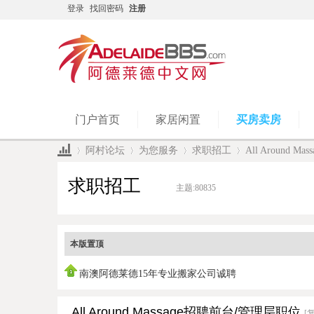
登录
找回密码
注册
门户首页
家居闲置
买房卖房
阿村论坛
为您服务
求职招工
All Around 
求职招工
主题:
80835
»
›
›
›
本版置顶
南澳阿德莱德15年专业搬家公司诚聘
All Around Massage招聘前台/管理层职位
[