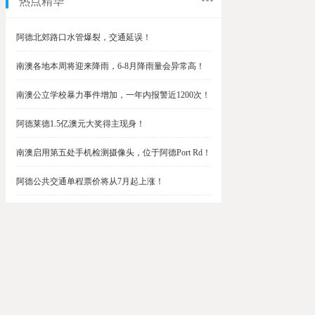
热点精华
阿德北郊路口水管爆裂，交通延误！
南澳各地本周将迎来降雨，6-8月降雨量会异常高！
南澳公立学校暴力事件增加，一年内报警近1200次！
阿德莱德1.5亿澳元大奖得主现身！
南澳启用第五处手机检测摄像头，位于阿德Port Rd！
阿德公共交通单程票价将从7月起上涨！
阿德最便宜私校之一将升级改造，新增150名学生！
$1.5亿彩票中奖者在南澳，快看看是你吗？
南澳Outer Harbor和Gawler铁路线将在周末关闭！
阿德Unley Shopping Centre周二将提供免费汉堡！