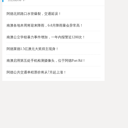
阿德北郊路口水管爆裂，交通延误！
南澳各地本周将迎来降雨，6-8月降雨量会异常高！
南澳公立学校暴力事件增加，一年内报警近1200次！
阿德莱德1.5亿澳元大奖得主现身！
南澳启用第五处手机检测摄像头，位于阿德Port Rd！
阿德公共交通单程票价将从7月起上涨！
阿德最便宜私校之一将升级改造，新增150名学生！
$1.5亿彩票中奖者在南澳，快看看是你吗？
南澳Outer Harbor和Gawler铁路线将在周末关闭！
阿德Unley Shopping Centre周二将提供免费汉堡！