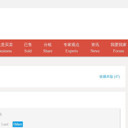
生意买卖
已售
分租
专家观点
资讯
我爱我家
usiness
Sold
Share
Experts
News
Forum
收藏本版
(
47
)
他
Land
Other