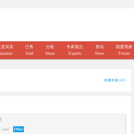
生意买卖
已售
分租
专家观点
资讯
我爱我家
usiness
Sold
Share
Experts
News
Forum
收藏本版
(
47
)
他
Land
Other