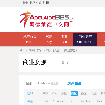
登录
找回密码
注册
地产首页
买房
整租
商业房产
Home
Buy
Rent
Commercial
B
阿村论坛
地产频道
商业房源
商业房源
主题:
19
Ad
»
›
›
全部
Adelaide
房源
19
2
区域:
不限
City
东区
西区
南区
北区
其
类型:
不限
Apartment
House
Townhouse
Unit