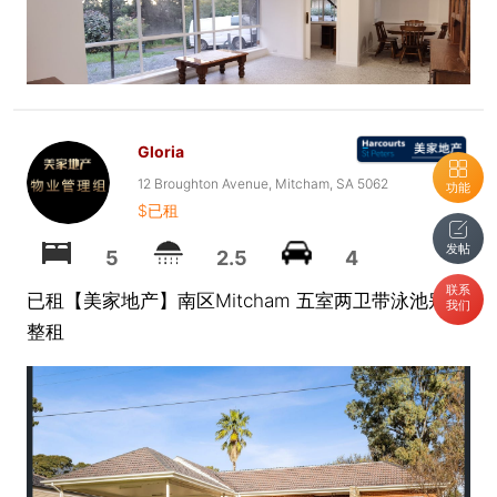
Gloria
12 Broughton Avenue, Mitcham, SA 5062
功能
$已租
发帖
5
2.5
4
联系
已租【美家地产】南区Mitcham 五室两卫带泳池别墅
我们
整租