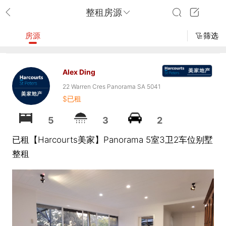
整租房源
房源
筛选
Alex Ding
22 Warren Cres Panorama SA 5041
$已租
5
3
2
已租【Harcourts美家】Panorama 5室3卫2车位别墅
整租