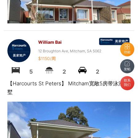
William Bai
12 Broughton Ave, Mitcham, SA 5062
功能
$1150/周
发帖
5
2
2
联系
【Harcourts St Peters】 Mitcham宽敞5房带泳池别
我们
墅