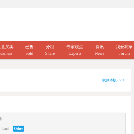
生意买卖
已售
分租
专家观点
资讯
我爱我家
usiness
Sold
Share
Experts
News
Forum
收藏本版
(
651
)
他
Land
Other