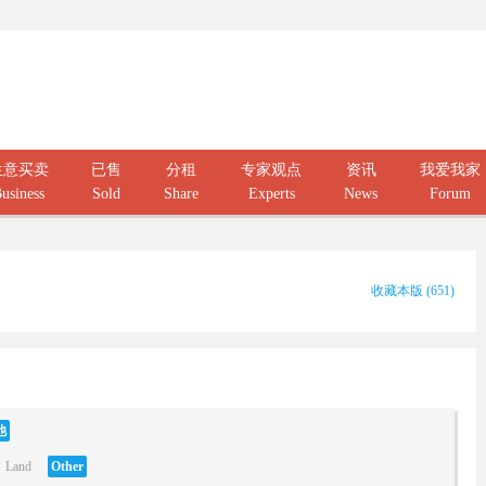
生意买卖
已售
分租
专家观点
资讯
我爱我家
usiness
Sold
Share
Experts
News
Forum
收藏本版
(
651
)
他
Land
Other