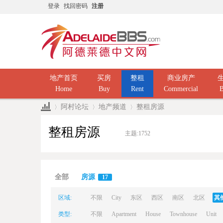
登录
找回密码
注册
地产首页
买房
整租
商业房产
Home
Buy
Rent
Commercial
B
阿村论坛
地产频道
整租房源
整租房源
主题:
1752
Ad
»
›
›
全部
房源
17
区域:
不限
City
东区
西区
南区
北区
其
类型:
不限
Apartment
House
Townhouse
Unit