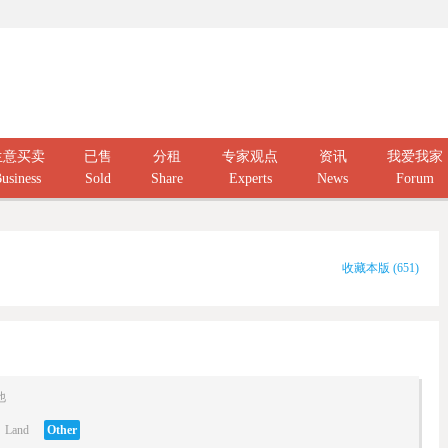
生意买卖
已售
分租
专家观点
资讯
我爱我家
usiness
Sold
Share
Experts
News
Forum
收藏本版
(
651
)
他
Land
Other