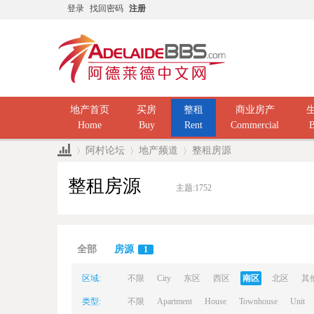
登录
找回密码
注册
地产首页
买房
整租
商业房产
Home
Buy
Rent
Commercial
B
阿村论坛
地产频道
整租房源
整租房源
主题:
1752
Ad
»
›
›
全部
房源
1
区域:
不限
City
东区
西区
南区
北区
其
类型:
不限
Apartment
House
Townhouse
Unit